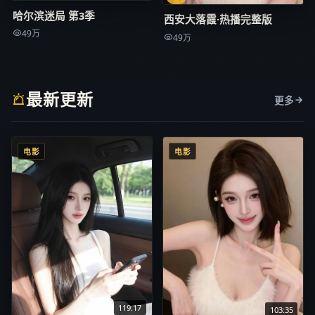
哈尔滨迷局 第3季
西安大落霞·热播完整版
49万
49万
最新更新
更多
电影
电影
119:17
103:35