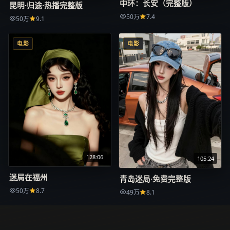
中环：长安（完整版）
昆明·归途·热播完整版
50万
7.4
50万
9.1
电影
电影
128:06
105:24
迷局在福州
青岛迷局·免费完整版
50万
8.7
49万
8.1