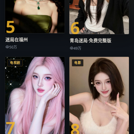
5
6
迷局在福州
青岛迷局·免费完整版
50万
49万
电视剧
电影
7
8