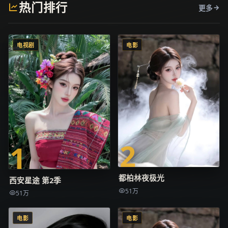
热门排行
更多
电视剧
电影
2
1
都柏林夜极光
西安星途 第2季
51万
51万
电影
电影