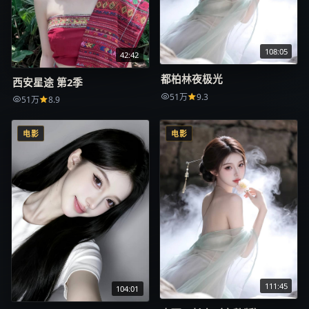
108:05
42:42
都柏林夜极光
西安星途 第2季
51万
9.3
51万
8.9
电影
电影
111:45
104:01